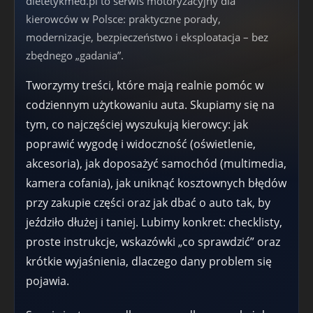
dietetykmed.pl to serwis motoryzacyjny dla
kierowców w Polsce: praktyczne porady,
modernizacje, bezpieczeństwo i eksploatacja – bez
zbędnego „gadania”.
Tworzymy treści, które mają realnie pomóc w
codziennym użytkowaniu auta. Skupiamy się na
tym, co najczęściej wyszukują kierowcy: jak
poprawić wygodę i widoczność (oświetlenie,
akcesoria), jak doposażyć samochód (multimedia,
kamera cofania), jak uniknąć kosztownych błędów
przy zakupie części oraz jak dbać o auto tak, by
jeździło dłużej i taniej. Lubimy konkret: checklisty,
proste instrukcje, wskazówki „co sprawdzić” oraz
krótkie wyjaśnienia, dlaczego dany problem się
pojawia.