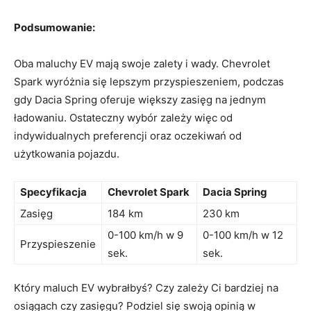
Podsumowanie:
Oba maluchy EV‌ mają‌ swoje zalety ⁤i wady. Chevrolet
⁤Spark wyróżnia się​ lepszym przyspieszeniem, podczas
gdy ⁣Dacia Spring oferuje ‌większy zasięg⁣ na jednym
ładowaniu. Ostateczny wybór zależy więc‌ od ​
indywidualnych preferencji oraz oczekiwań od
użytkowania pojazdu.
Specyfikacja
Chevrolet‍ Spark
Dacia Spring
Zasięg
184⁣ km
230 ‌km
0-100 km/h w 9
0-100 km/h ‍w 12
Przyspieszenie
sek.
‌sek.
Który maluch EV wybrałbyś? Czy zależy Ci bardziej‌ na
osiągach czy zasięgu?‌ Podziel się swoją‌ opinią⁢ w