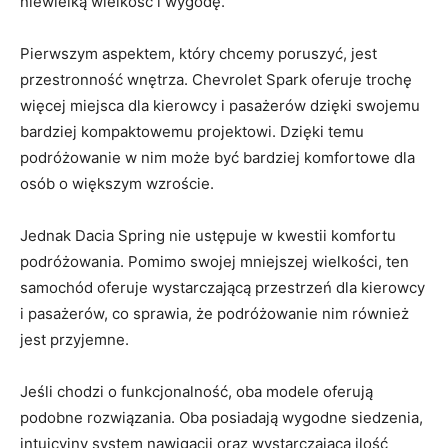
niewielką wielkość i wygodę.
Pierwszym aspektem, ⁣który chcemy poruszyć, jest
przestronność wnętrza. Chevrolet Spark oferuje trochę
więcej miejsca ‍dla kierowcy i⁣ pasażerów dzięki swojemu
bardziej kompaktowemu ‌projektowi. ⁢Dzięki ​temu
⁢podróżowanie w nim może być bardziej komfortowe dla
osób ​o większym wzroście.
Jednak ​Dacia Spring ​nie ustępuje w kwestii komfortu
⁣podróżowania. Pomimo swojej mniejszej⁣ wielkości,​ ten
samochód oferuje wystarczającą przestrzeń ⁢dla ⁤kierowcy
‌i pasażerów, co sprawia, że podróżowanie⁤ nim również
jest‌ przyjemne.
Jeśli chodzi o funkcjonalność, oba modele oferują
podobne rozwiązania. ​Oba posiadają wygodne siedzenia,⁢
intuicyjny ​system⁢ nawigacji oraz ⁤wystarczającą ilość⁢