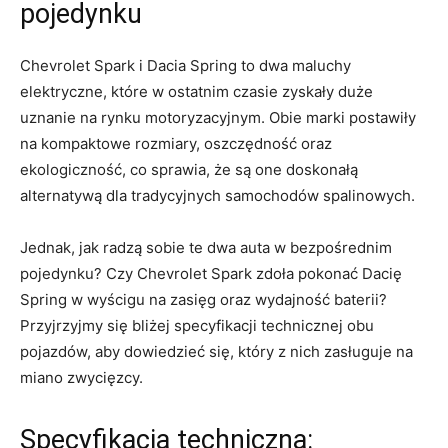
‍pojedynku
Chevrolet Spark i Dacia Spring‌ to⁢ dwa maluchy
elektryczne,⁤ które​ w ostatnim czasie‍ zyskały duże
uznanie na rynku‌ motoryzacyjnym. Obie marki postawiły
na kompaktowe rozmiary, oszczędność ​oraz
ekologiczność, co sprawia, że są one⁢ doskonałą⁤
alternatywą dla tradycyjnych samochodów spalinowych.
Jednak, jak radzą sobie te dwa auta w bezpośrednim
‍pojedynku? ​Czy‌ Chevrolet‌ Spark zdoła pokonać Dacię‍
Spring ‌w ⁢wyścigu ⁣na zasięg ⁣oraz wydajność‍ baterii?
Przyjrzyjmy się ‍bliżej specyfikacji⁤ technicznej obu‌
pojazdów, aby dowiedzieć ​się, który z‍ nich ⁣zasługuje na
miano zwycięzcy.
Specyfikacja techniczna: