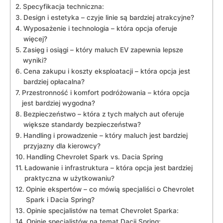
Specyfikacja techniczna:
Design i estetyka‍ – czyje ⁤linie są bardziej atrakcyjne?
Wyposażenie ‌i​ technologia – która opcja oferuje‍
więcej?
Zasięg ​i osiągi –⁣ który‌ maluch EV zapewnia lepsze
wyniki?
Cena zakupu​ i⁢ koszty eksploatacji⁢ –⁣ która ‍opcja jest⁤
bardziej opłacalna?
Przestronność i ⁢komfort podróżowania – która opcja‌
jest bardziej ⁤wygodna?
Bezpieczeństwo​ – która z tych małych ‍aut⁣ oferuje
większe​ standardy bezpieczeństwa?
Handling i ‌prowadzenie – który maluch jest ‍bardziej
przyjazny dla kierowcy?
Handling Chevrolet Spark ‌vs. Dacia Spring
Ładowanie i infrastruktura – która opcja​ jest ⁢bardziej
praktyczna w użytkowaniu?
Opinie​ ekspertów – co mówią specjaliści o ⁢Chevrolet
Spark ‍i ⁢Dacia Spring?
Opinie specjalistów na temat‍ Chevrolet Sparka:
Opinie ​specjalistów na temat ‌Dacii Spring: