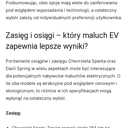
Podsumowując, obie‍ opcje mają ⁣wiele ‌do zaoferowania
pod względem ‌wyposażenia i ‌technologii, ⁣a ostateczny
wybór⁣ zależy od indywidualnych ​preferencji użytkownika.
Zasięg ​i osiągi –⁣ który‌ maluch EV
zapewnia lepsze wyniki?
Porównanie‍ osiągów i zasięgu Chevroleta Sparka ‍oraz
Dacii Spring w wielu aspektach może być⁢ interesujące
dla potencjalnych nabywców maluchów‍ elektrycznych. O
ile⁣ oba modele​ są⁤ atrakcyjne pod względem cenowym i
ekologicznym, ⁢to różnice w ich specyfikacjach mogą⁢
wpłynąć na ⁢ostateczny wybór.
Zasięg:
Chevrolet Spark: Zasięg wynosi⁤ około 184 ‌km na‌