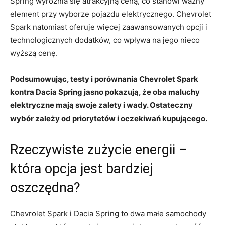
Spring ‌wyróżnia się atrakcyjną ceną,⁣ co stanowi ważny
element przy wyborze ⁣pojazdu elektrycznego. Chevrolet
Spark natomiast oferuje ⁤więcej ⁤zaawansowanych opcji i
technologicznych ​dodatków, co wpływa na ⁢jego nieco
wyższą ​cenę.
Podsumowując, testy i ⁢porównania⁤ Chevrolet Spark
kontra Dacia Spring⁤ jasno⁣ pokazują, że oba maluchy
elektryczne mają swoje⁢ zalety ⁣i ⁣wady.⁢ Ostateczny
wybór ‍zależy od ​priorytetów ⁤i​ oczekiwań ‌kupującego.
Rzeczywiste zużycie energii ‌–
która opcja jest bardziej
oszczędna?
Chevrolet⁣ Spark ⁤i‌ Dacia Spring to dwa małe ‌samochody