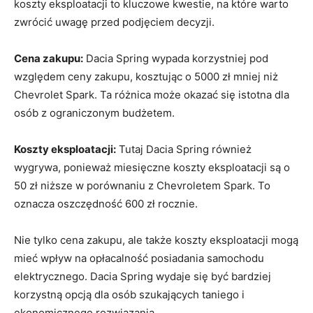
‍koszty eksploatacji to kluczowe ‍kwestie, ‌na które warto
zwrócić uwagę przed‌ podjęciem​ decyzji.
Cena zakupu:
Dacia ⁣Spring wypada korzystniej⁤ pod
względem ceny zakupu, kosztując o 5000 zł mniej ⁤niż
⁢Chevrolet⁤ Spark. Ta​ różnica może okazać się istotna dla
osób z ograniczonym‍ budżetem.
Koszty ​eksploatacji:
Tutaj Dacia Spring również
wygrywa, ponieważ miesięczne‍ koszty ​eksploatacji są o
50 zł niższe⁤ w porównaniu z‍ Chevroletem Spark. ⁢To
⁤oznacza oszczędność 600 zł rocznie.
Nie tylko⁣ cena ‍zakupu, ale⁤ także koszty eksploatacji mogą
mieć wpływ na opłacalność posiadania samochodu
⁣elektrycznego.⁣ Dacia Spring wydaje się być bardziej
korzystną⁣ opcją dla osób szukających taniego i
ekonomicznego rozwiązania.