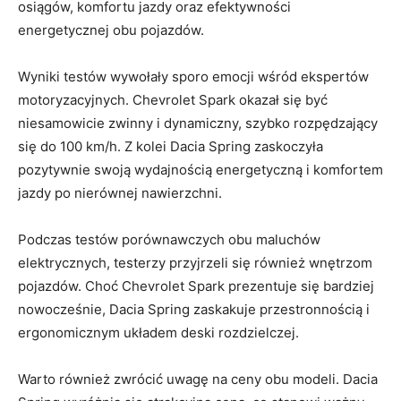
osiągów,‌ komfortu jazdy‌ oraz efektywności⁢
energetycznej obu pojazdów.
Wyniki testów ​wywołały sporo emocji⁢ wśród⁢ ekspertów
motoryzacyjnych. Chevrolet Spark okazał ⁢się ⁤być
niesamowicie zwinny ⁢i ‌dynamiczny, ‌szybko rozpędzający
się do 100 km/h.​ Z⁤ kolei ‍Dacia Spring zaskoczyła
pozytywnie swoją wydajnością energetyczną i komfortem
jazdy po ​nierównej nawierzchni.
Podczas​ testów porównawczych obu​ maluchów ​
elektrycznych, testerzy przyjrzeli⁣ się również wnętrzom
pojazdów. Choć ‍Chevrolet⁤ Spark prezentuje się bardziej
nowocześnie, Dacia Spring zaskakuje‌ przestronnością i
ergonomicznym układem​ deski rozdzielczej.
Warto ⁤również⁤ zwrócić uwagę ​na ⁢ceny ⁢obu ‌modeli. Dacia