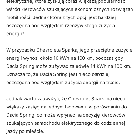
elektryczne, które zyskują coraz większą⁤ popularność
wśród⁤ kierowców szukających ekonomicznych rozwiązań
⁤mobilności. Jednak która z⁤ tych opcji jest bardziej
⁤oszczędna pod względem ‍rzeczywistego ⁣zużycia
energii?
W przypadku‌ Chevroleta‍ Sparka, jego przeciętne zużycie
energii wynosi około ⁤16 kWh na 100⁤ km,‌ podczas‍ gdy
Dacia Spring może ‍zużywać zaledwie 14 kWh na⁣ 100 ⁤km.
Oznacza to, że Dacia Spring ⁢jest nieco bardziej
‍oszczędna ‌pod​ względem zużycia energii na​ trasie.
Jednak warto ⁢zauważyć, że Chevrolet Spark ⁤ma ​nieco
większy⁣ zasięg na jednym ładowaniu w ⁤porównaniu ‍do‌
Dacia Spring, co może wpłynąć na decyzję kierowców
szukających samochodu⁢ elektrycznego do codziennej
jazdy po mieście.