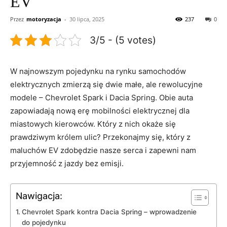
EV
Przez
motoryzacja
-
30 lipca, 2025
237
0
3/5 - (5 votes)
W najnowszym pojedynku⁢ na rynku samochodów
elektrycznych‌ zmierzą się ⁣dwie małe, ale rewolucyjne
⁤modele⁤ – Chevrolet Spark i ‍Dacia Spring. Obie ⁣auta
zapowiadają⁣ nową erę mobilności elektrycznej dla
miastowych kierowców.​ Który z nich ‍okaże się
prawdziwym⁤ królem ulic? Przekonajmy się, który ​z
maluchów​ EV zdobędzie nasze serca i zapewni ‌nam
przyjemność z ​jazdy bez emisji.
Nawigacja:
Chevrolet ⁢Spark kontra Dacia ⁢Spring⁤ – wprowadzenie
do ‍pojedynku