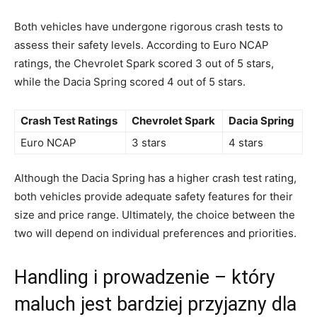
Both vehicles have undergone⁣ rigorous crash⁤ tests ⁢to
assess their safety ⁤levels. According to⁢ Euro NCAP
ratings, ⁢the Chevrolet Spark scored 3‍ out of⁤ 5 stars,
‍while ​the Dacia Spring⁤ scored 4 out‌ of 5⁢ stars.
Crash ‌Test ‍Ratings
Chevrolet ‌Spark
Dacia ⁤Spring
Euro NCAP
3 stars
4 stars
Although​ the⁣ Dacia Spring has a higher crash test​ rating,
both vehicles provide⁤ adequate safety features⁣ for their​
size and price range. Ultimately, ⁤the choice​ between the ​
two will depend on individual preferences and​ priorities.
Handling i ‌prowadzenie – który
maluch jest ‍bardziej przyjazny dla