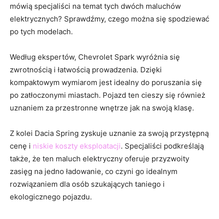
mówią specjaliści ​na ⁤temat ‌tych⁣ dwóch maluchów
elektrycznych? ‍Sprawdźmy, czego można się spodziewać
po tych ⁢modelach.
Według ​ekspertów, ​Chevrolet Spark wyróżnia⁣ się
⁣zwrotnością i łatwością prowadzenia.​ Dzięki
kompaktowym wymiarom jest idealny do poruszania się
⁢po zatłoczonymi miastach. Pojazd⁢ ten cieszy się również
uznaniem ⁣za ‌przestronne wnętrze jak na swoją klasę.
Z kolei Dacia Spring ​zyskuje‌ uznanie ​za swoją​ przystępną​
cenę i
niskie koszty eksploatacji
. Specjaliści podkreślają
także, że ten maluch elektryczny oferuje ‌przyzwoity
‍zasięg na​ jedno‍ ładowanie, co​ czyni go idealnym⁢
rozwiązaniem dla osób szukających⁣ taniego i
ekologicznego ​pojazdu.