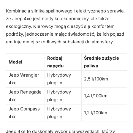
Kombinacja‍ silnika spalinowego i‍ elektrycznego ​sprawia,
że Jeep 4xe jest nie tylko ekonomiczny, ale ⁢także
ekologiczny.‌ Kierowcy‌ mogą cieszyć się komfortem
podróży, jednocześnie mając świadomość, że ⁣ich pojazd
emituje mniej szkodliwych substancji‌ do atmosfery.
Rodzaj
Średnie zużycie
Model
napędu
paliwa
Jeep Wrangler
Hybrydowy
2,5 l/100km
‌4xe
plug-in
Jeep Renegade
Hybrydowy
1,4 l/100km
4xe
plug-in
Jeep‌ Compass
Hybrydowy
1,2⁢ l/100km
4xe
plug-in
Jeep 4xe to doskonały wybór dla wszystkich,‍ którzy