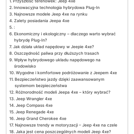
Przyszłość terenówek: Jeep 4xe
Innowacyjna technologia hybrydowa⁣ Plug-In
Najnowsze modele Jeep 4xe ⁢na rynku
Zalety posiadania Jeepa ‌4xe
:
Ekonomiczny i ekologiczny –‍ dlaczego warto ‌wybrać‌
hybrydę⁣ Plug-In?
Jak działa układ napędowy w Jeepie 4xe?
Oszczędność paliwa przy dłuższych trasach
Wpływ hybrydowego układu napędowego ‍na
środowisko
Wygodne i⁣ komfortowe podróżowanie z Jeepem 4xe
Bezpieczeństwo jazdy dzięki zaawansowanym⁤
systemom bezpieczeństwa
Różnorodność modeli Jeepa 4xe ​–⁣ który wybrać?
Jeep Wrangler 4xe
Jeep Compass 4xe
Jeep Renegade 4xe
Jeep Grand Cherokee⁣ 4xe
Najnowsze trendy w motoryzacji – Jeep 4xe na czele
Jaka jest cena poszczególnych modeli Jeep 4xe?