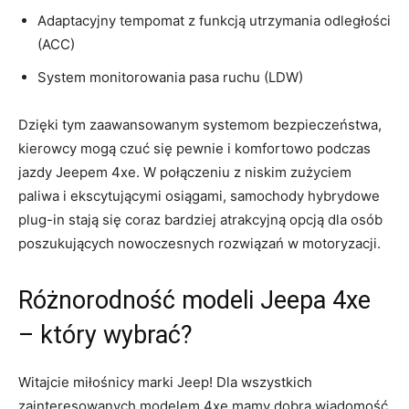
Adaptacyjny tempomat z ⁢funkcją ‍utrzymania odległości
(ACC)
System monitorowania pasa ruchu (LDW)
Dzięki tym ⁢zaawansowanym systemom bezpieczeństwa,⁣
kierowcy mogą czuć się pewnie ⁢i‍ komfortowo​ podczas
jazdy Jeepem 4xe.‍ W‌ połączeniu z niskim zużyciem‍
paliwa i ​ekscytującymi osiągami, samochody⁢ hybrydowe
plug-in stają się coraz bardziej atrakcyjną opcją dla osób
poszukujących nowoczesnych​ rozwiązań w motoryzacji.
Różnorodność modeli Jeepa 4xe ​
–⁣ który wybrać?
Witajcie miłośnicy ‍marki Jeep! Dla wszystkich
zainteresowanych modelem 4xe mamy dobrą wiadomość