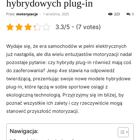
hybrydowych plug-in
Przez
motoryzacja
-
1 września, 2025
223
0
3.3/5 - (7 votes)
Wydaje się, że era samochodów w pełni elektrycznych
już​ nastąpiła, ale dla ‌wielu entuzjastów motoryzacji⁣ nadal
pozostaje pytanie: czy ⁤hybrydy plug-in ‌również mają coś
do zaoferowania? ‍Jeep 4xe stawia‍ na odpowiedź
⁤twierdzącą, prezentując‌ swoje nowe modele hybrydowe
plug-in, które łączą ⁤w sobie sportowe osiągi z
ekologiczną technologią. Przyjrzyjmy się im bliżej, ⁢by
poznać wszystkie ich zalety i czy rzeczywiście mogą
stanowić przyszłość motoryzacji.
Nawigacja: