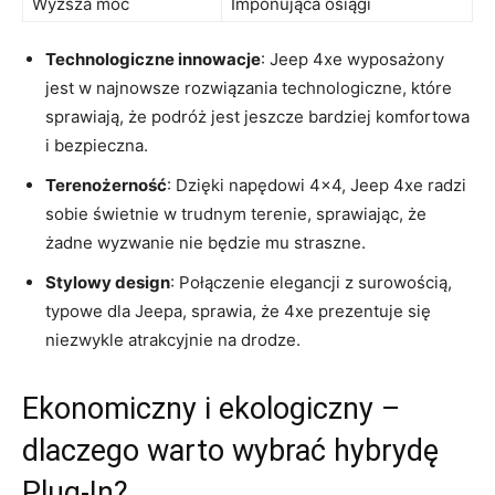
Wyższa moc
Imponująca ‌osiągi
Technologiczne innowacje
:​ Jeep 4xe wyposażony
jest w najnowsze rozwiązania technologiczne, które
sprawiają, że podróż jest ⁣jeszcze bardziej komfortowa
‍i bezpieczna.
Terenożerność
: Dzięki⁤ napędowi 4×4, Jeep 4xe radzi
sobie świetnie w trudnym terenie, sprawiając, że
żadne wyzwanie​ nie ⁣będzie mu⁣ straszne.
Stylowy design
: Połączenie ⁤elegancji z surowością,⁤
typowe dla Jeepa, sprawia,⁤ że⁢ 4xe prezentuje ⁢się
niezwykle atrakcyjnie na drodze.
Ekonomiczny i ekologiczny –‍
dlaczego warto ‌wybrać‌ hybrydę⁣
Plug-In?