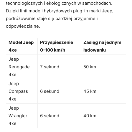
technologicznych i ekologicznych w samochodach.
Dzięki linii modeli hybrydowych plug-in marki Jeep,
podróżowanie ‌staje się bardziej przyjemne i
odpowiedzialne.
Model Jeep
Przyspieszenie
Zasięg na jednym
4xe
0-100 km/h
ładowaniu
Jeep‌
Renegade⁤
7 sekund
50 km
4xe
Jeep
Compass
6⁣ sekund
45 km
4xe
Jeep
Wrangler
6 sekund
40 km
4xe