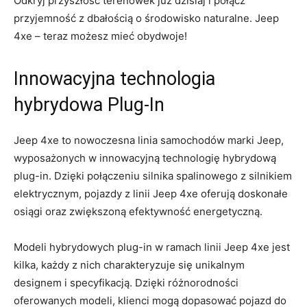
Odkryj przyszłość terenówek⁢ już dzisiaj i połącz
⁢przyjemność z dbałością o środowisko naturalne.⁢ Jeep
4xe – ‍teraz możesz mieć obydwoje!
Innowacyjna technologia
hybrydowa⁣ Plug-In
Jeep ⁢4xe to⁤ nowoczesna linia samochodów marki ​Jeep,
wyposażonych ⁣w innowacyjną technologię hybrydową
plug-in. Dzięki połączeniu silnika⁢ spalinowego ​z silnikiem
elektrycznym, pojazdy z linii ‌Jeep 4xe oferują doskonałe
osiągi oraz ‍zwiększoną efektywność energetyczną.
Modeli hybrydowych plug-in w ramach linii Jeep ​4xe jest
kilka, ​każdy⁤ z nich charakteryzuje‍ się unikalnym
designem i specyfikacją. Dzięki różnorodności
oferowanych modeli, klienci mogą dopasować pojazd do