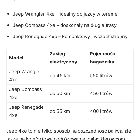
Jeep‍ Wrangler 4xe – ​idealny do jazdy⁤ w ‌terenie
Jeep Compass 4xe – doskonały na długie trasy
Jeep Renegade 4xe – kompaktowy‍ i wszechstronny
Zasięg
Pojemność
Model
elektryczny
bagażnika
Jeep Wrangler⁤
do ​45 km
550‍ litrów
4xe
Jeep Compass‌
do 50 ⁣km
450 litrów
4xe
Jeep⁣ Renegade
do ‌55 km
400 ⁢litrów
​4xe
Jeep 4xe‍ to nie ​tylko ‌sposób na oszczędność paliwa, ale
także na komfortową podróżowanie, ‍dając kierowcom