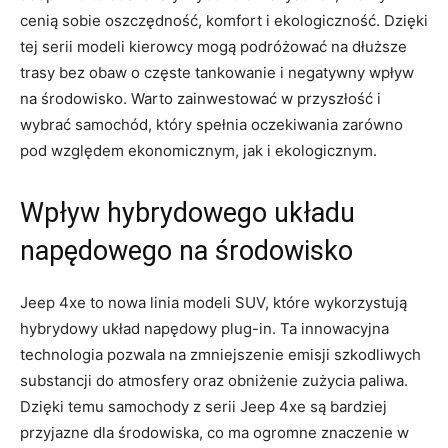
cenią sobie oszczędność, komfort i ⁣ekologiczność. Dzięki
tej serii modeli ​kierowcy mogą podróżować na dłuższe
trasy‍ bez obaw ​o częste tankowanie i ⁤negatywny wpływ
⁤na ⁣środowisko. Warto zainwestować w⁣ przyszłość i
wybrać samochód, który spełnia oczekiwania zarówno
pod względem ekonomicznym, jak i ⁢ekologicznym.
Wpływ hybrydowego układu
napędowego ‍na środowisko
Jeep 4xe to⁤ nowa linia modeli SUV, które wykorzystują
hybrydowy‍ układ napędowy plug-in. Ta innowacyjna‍
technologia⁤ pozwala na⁤ zmniejszenie emisji ⁢szkodliwych
⁣substancji do atmosfery oraz⁣ obniżenie zużycia ​paliwa.
Dzięki temu ⁣samochody z serii Jeep 4xe⁤ są ​bardziej
⁤przyjazne ​dla środowiska, co ma ogromne znaczenie w