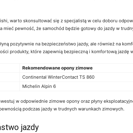
hi, warto​ skonsultować się z specjalistą​ w celu doboru odp
żna mieć pewność, że samochód będzie gotowy do jazdy w trud
łyną pozytywnie na bezpieczeństwo jazdy, ale również na komfo
ości produkty, które zapewnią bezpieczną i komfortową jazdę
Rekomendowane opony zimowe
Continental WinterContact TS 860
Michelin Alpin 6
nwestuj w odpowiednie ⁣zimowe opony⁣ oraz płyny eksploatacyjne
z pewnością podczas jazdy w trudnych warunkach zimowych.
ństwo jazdy