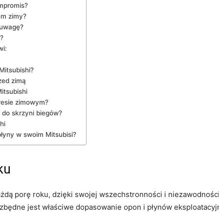
mpromis?
em zimy?
ć uwagę?
?
wi:
Mitsubishi?
zed zimą
itsubishi
resie zimowym?
 do skrzyni biegów?
hi
łyny w swoim Mitsubisi?
oku
żdą porę roku, dzięki swojej wszechstronności i niezawodności
zbędne​ jest właściwe dopasowanie opon i płynów eksploatacyj