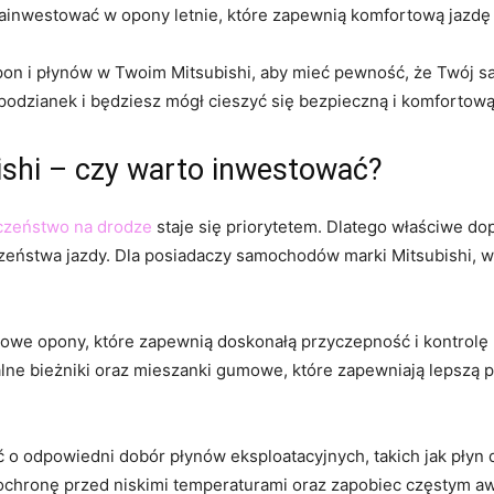
o zainwestować w opony letnie, które zapewnią komfortową jazdę
 opon i płynów w Twoim⁢ Mitsubishi, aby mieć⁣ pewność, że Twój s
odzianek i będziesz mógł cieszyć się bezpieczną i komfortową ja
shi ‍– czy warto inwestować?
czeństwo na drodze
staje ⁢się priorytetem. Dlatego‍ właściwe 
czeństwa jazdy.​ Dla posiadaczy samochodów marki Mitsubishi, 
owe opony, ‍które zapewnią doskonałą przyczepność i kontrolę 
e bieżniki oraz mieszanki gumowe, które‌ zapewniają lepszą pr
 odpowiedni dobór płynów eksploatacyjnych,​ takich jak⁢ płyn d
 ochronę przed niskimi temperaturami⁢ oraz zapobiec częstym