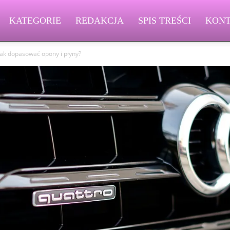
KATEGORIE
REDAKCJA
SPIS TREŚCI
KON
 jak dopasować opony i płyny?