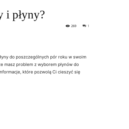
y i płyny?
269
1
płyny do poszczególnych pór ​roku w⁢ swoim
 może masz problem z wyborem płynów do
rmacje,⁢ które‌ pozwolą Ci cieszyć się