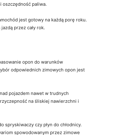
 i oszczędność paliwa.
amochód⁢ jest gotowy⁢ na każdą porę roku.
zdą przez‍ cały​ rok.
dopasowanie opon do⁢ warunków
wybór⁣ odpowiednich zimowych opon jest
nad pojazdem⁢ nawet w⁣ trudnych
zyczepność na śliskiej nawierzchni i
o spryskiwaczy⁤ czy płyn do chłodnicy.
⁤ awariom spowodowanym przez zimowe