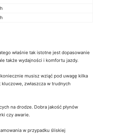
ch
ch
latego właśnie tak istotne jest dopasowanie
le także wydajności​ i komfortu jazdy.
koniecznie musisz wziąć‍ pod⁣ uwagę‌ kilka
t kluczowe, ⁣zwłaszcza w ⁤trudnych
cych na drodze. Dobra jakość płynów
ki czy awarie.
hamowania w przypadku śliskiej