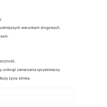
y.
trudniejszych warunkach drogowych.
isem.
doczność.
y uniknąć zamarzania spryskiwaczy.
uży życie silnika.