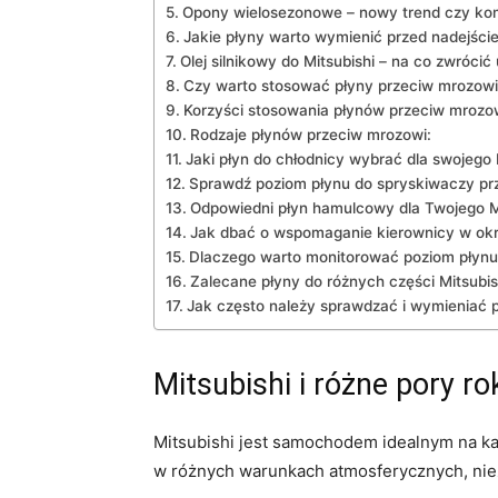
Opony ‌wielosezonowe – nowy trend czy ko
Jakie płyny warto wymienić przed nadejści
Olej silnikowy do Mitsubishi – ​na co zwróci
Czy warto stosować płyny przeciw mrozowi
Korzyści ⁢stosowania płynów przeciw mrozo
Rodzaje płynów przeciw mrozowi:
Jaki płyn do chłodnicy wybrać dla swojego 
Sprawdź poziom ⁤płynu do ⁢spryskiwaczy pr
Odpowiedni płyn hamulcowy dla Twojego M
Jak dbać ‍o wspomaganie kierownicy w ok
Dlaczego warto monitorować poziom płynu
Zalecane płyny do różnych części Mitsubis
Jak często należy sprawdzać i wymieniać p
Mitsubishi​ i ​różne‍ pory r
Mitsubishi jest samochodem idealnym na ​ka
w różnych ​warunkach atmosferycznych, nie