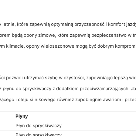
 letnie, które zapewnią optymalną ⁢przyczepność i‍ komfort jazd
wyborem będą opony zimowe, które zapewnią bezpieczeństwo w 
anym klimacie, opony wielosezonowe ​mogą być dobrym komprom
ci ⁣pozwoli utrzymać szybę ⁣w czystości, zapewniając lepszą ⁣wi
 z płynu do spryskiwaczy z dodatkiem przeciwzamarzających, ab
cego i​ oleju silnikowego również​ zapobiegnie awariom i przedł
Płyny
Płyn do spryskiwaczy
Płyn do spryskiwaczy