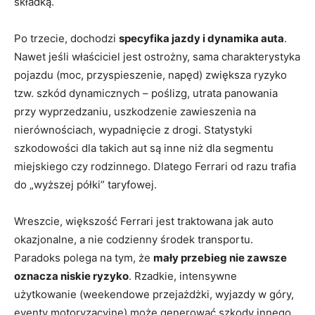
składką.
Po trzecie, dochodzi
specyfika jazdy i dynamika auta
.
Nawet jeśli właściciel jest ostrożny, sama charakterystyka
pojazdu (moc, przyspieszenie, napęd) zwiększa ryzyko
tzw. szkód dynamicznych – poślizg, utrata panowania
przy wyprzedzaniu, uszkodzenie zawieszenia na
nierównościach, wypadnięcie z drogi. Statystyki
szkodowości dla takich aut są inne niż dla segmentu
miejskiego czy rodzinnego. Dlatego Ferrari od razu trafia
do „wyższej półki” taryfowej.
Wreszcie, większość Ferrari jest traktowana jak auto
okazjonalne, a nie codzienny środek transportu.
Paradoks polega na tym, że
mały przebieg nie zawsze
oznacza niskie ryzyko
. Rzadkie, intensywne
użytkowanie (weekendowe przejażdżki, wyjazdy w góry,
eventy motoryzacyjne) może generować szkody innego