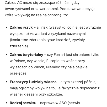
Zakres AC może się znacząco różnić między
towarzystwami oraz wariantami. Podstawowe decyzje,
które wpływają na realną ochronę, to:
Zakres ryzyk
– all risk (wszystko, co nie jest wyraźnie
wyłączone) vs wariant z ryzykami nazwanymi
(konkretne zdarzenia typu: kradzież, żywioły,
zderzenie).
Zakres terytorialny
– czy Ferrari jest chronione tylko
w Polsce, czy w całej Europie; to ważne przy
wyjazdach do Włoch, Niemiec czy na alpejskie
przełęcze.
Franszyzy i udziały własne
– o tym szerzej później;
mają ogromny wpływ na to, ile faktycznie dopłacasz z
własnej kieszeni przy szkodzie.
Rodzaj serwisu
– naprawa w ASO (serwis