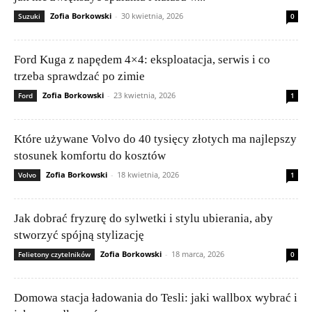
Zofia Borkowski
-
30 kwietnia, 2026
Suzuki
0
Ford Kuga z napędem 4×4: eksploatacja, serwis i co
trzeba sprawdzać po zimie
Zofia Borkowski
-
23 kwietnia, 2026
Ford
1
Które używane Volvo do 40 tysięcy złotych ma najlepszy
stosunek komfortu do kosztów
Zofia Borkowski
-
18 kwietnia, 2026
Volvo
1
Jak dobrać fryzurę do sylwetki i stylu ubierania, aby
stworzyć spójną stylizację
Zofia Borkowski
-
18 marca, 2026
Felietony czytelników
0
Domowa stacja ładowania do Tesli: jaki wallbox wybrać i