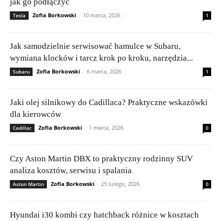
jak go podłączyć
Zofia Borkowski
-
10 marca, 2026
Tesla
1
Jak samodzielnie serwisować hamulce w Subaru,
wymiana klocków i tarcz krok po kroku, narzędzia...
Zofia Borkowski
-
6 marca, 2026
Subaru
1
Jaki olej silnikowy do Cadillaca? Praktyczne wskazówki
dla kierowców
Zofia Borkowski
-
1 marca, 2026
Cadillac
0
Czy Aston Martin DBX to praktyczny rodzinny SUV
analiza kosztów, serwisu i spalania
Zofia Borkowski
-
25 lutego, 2026
Aston Martin
0
Hyundai i30 kombi czy hatchback różnice w kosztach