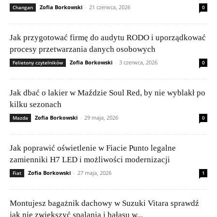
Zofia Borkowski
-
21 czerwca, 2026
Changan
0
Jak przygotować firmę do audytu RODO i uporządkować
procesy przetwarzania danych osobowych
Zofia Borkowski
-
3 czerwca, 2026
Felietony czytelników
0
Jak dbać o lakier w Maździe Soul Red, by nie wyblakł po
kilku sezonach
Zofia Borkowski
-
29 maja, 2026
Mazda
0
Jak poprawić oświetlenie w Fiacie Punto legalne
zamienniki H7 LED i możliwości modernizacji
Zofia Borkowski
-
27 maja, 2026
Fiat
1
Montujesz bagażnik dachowy w Suzuki Vitara sprawdź
jak nie zwiększyć spalania i hałasu w...