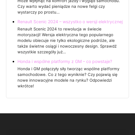
może wpłynąć na komfort jazdy i wygląd samochodu.
Czy warto wydać pieniądze na nowe felgi czy
wystarczy po prostu…
Renault Scenic 2024 – wszystko o wersji elektrycznej
Renault Scenic 2024 to rewolucja w świecie
motoryzacji! Wersja elektryczna tego popularnego
modelu obiecuje nie tylko ekologiczne podróże, ale
także świetne osiągi i nowoczesny design. Sprawdź
wszystkie szczegóły już…
Honda i wspólne platformy z GM – co powstaje?
Honda i GM połączyły siły tworząc wspólne platformy
samochodowe. Co z tego wyniknie? Czy pojawią się
nowe innowacyjne modele na rynku? Odpowiedzi
wkrótce!