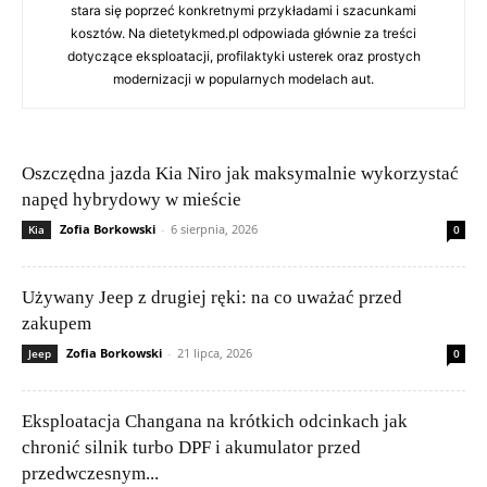
stara się poprzeć konkretnymi przykładami i szacunkami
kosztów. Na dietetykmed.pl odpowiada głównie za treści
dotyczące eksploatacji, profilaktyki usterek oraz prostych
modernizacji w popularnych modelach aut.
Oszczędna jazda Kia Niro jak maksymalnie wykorzystać
napęd hybrydowy w mieście
Zofia Borkowski
-
6 sierpnia, 2026
Kia
0
Używany Jeep z drugiej ręki: na co uważać przed
zakupem
Zofia Borkowski
-
21 lipca, 2026
Jeep
0
Eksploatacja Changana na krótkich odcinkach jak
chronić silnik turbo DPF i akumulator przed
przedwczesnym...