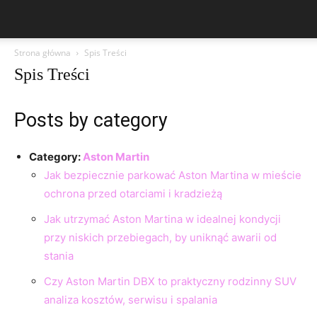
Strona główna
Spis Treści
Spis Treści
Posts by category
Category:
Aston Martin
Jak bezpiecznie parkować Aston Martina w mieście
ochrona przed otarciami i kradzieżą
Jak utrzymać Aston Martina w idealnej kondycji
przy niskich przebiegach, by uniknąć awarii od
stania
Czy Aston Martin DBX to praktyczny rodzinny SUV
analiza kosztów, serwisu i spalania