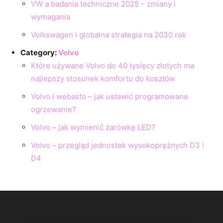
VW a badania techniczne 2025 – zmiany i
wymagania
Volkswagen i globalna strategia na 2030 rok
Category:
Volvo
Które używane Volvo do 40 tysięcy złotych ma
najlepszy stosunek komfortu do kosztów
Volvo i webasto – jak ustawić programowane
ogrzewanie?
Volvo – jak wymienić żarówkę LED?
Volvo – przegląd jednostek wysokoprężnych D3 i
D4