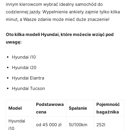
innym kierowcom ‌wybrać idealny samochód do
codziennej‌ jazdy. Wypełnienie ankiety⁣ zajmie tylko kilka
minut, a⁢ Wasze zdanie ​może mieć duże znaczenie!
Oto kilka ⁣modeli Hyundai,⁢ które możecie wziąć pod‌
uwagę:
Hyundai i10
Hyundai i20
Hyundai ‍Elantra
Hyundai Tucson
Podstawowa
Pojemność
Model
Spalanie
cena
bagażnika
Hyundai
od 45 000 zł
5l/100km
252l
i10