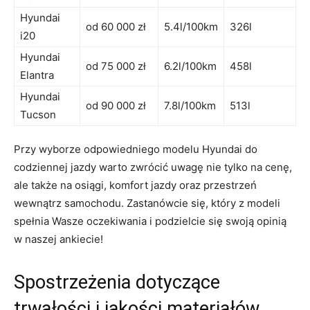
Hyundai
od 60 000 ⁢zł
5.4l/100km
326l
i20
Hyundai
od ⁣75 000 zł
6.2l/100km
458l
Elantra
Hyundai
od 90 000 zł
7.8l/100km
513l
Tucson
Przy wyborze odpowiedniego modelu Hyundai do
codziennej jazdy warto zwrócić uwagę nie tylko na cenę,
ale także na osiągi, komfort jazdy oraz przestrzeń
wewnątrz samochodu. ‍Zastanówcie się, który z modeli
spełnia Wasze oczekiwania i podzielcie się ⁣swoją opinią
w naszej ankiecie!
Spostrzeżenia dotyczące
trwałości i ⁤jakości materiałów