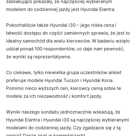
zaskakująco pokazały, ⁤że najczęściej wybieranym
modelem do codziennej jazdy jest Hyundai Elantra.
Pokochaliście także Hyundai i30 – jego niska cena‌ i
łatwość⁤ dostępu do części ⁤zamiennych sprawia, że jest to
idealny samochód dla wielu kierowców. W badaniu ‌wzięło
udział ⁣ponad 100⁤ respondentów,⁤ co daje nam pewność,
że wyniki są reprezentatywne.
Co ciekawe, tylko niewielka grupa uczestników ankiet
preferuje modele Hyundai Tucson ⁢i Hyundai Kona.
Pomimo nieco wyższych cen, kierowcy cenią sobie te
modele za ich niezawodność i ⁤komfort jazdy.
Wyniki naszego sondażu jednoznacznie wskazują, że
Hyundai Elantra i Hyundai ⁢i30 są ⁣najczęściej wybieranymi
modelami do codziennej jazdy. Czy zgadzacie się z tą
opinią?‌ Dajcie znać w komentarzach!