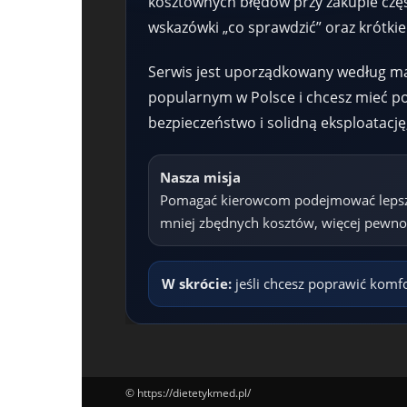
kosztownych błędów przy zakupie części 
wskazówki „co sprawdzić” oraz krótkie
Serwis jest uporządkowany według mar
popularnym w Polsce i chcesz mieć pod
bezpieczeństwo i solidną eksploatacj
Nasza misja
Pomagać kierowcom podejmować lepsze 
mniej zbędnych kosztów, więcej pewnoś
W skrócie:
jeśli chcesz poprawić komfo
© https://dietetykmed.pl/