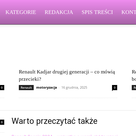
KATEGORIE
REDAKCJA
SPIS TREŚCI
KON
Changan
Chevrolet
Citroën
Dacia
Felietony czytelników
Ferrari
Kia
Lamborghini
Lexus
Maserati
Mazda
Mercedes-Benz
Rolls-Royce
Skoda
Subaru
Suzuki
Tesla
Toyota
Renault Kadjar drugiej generacji – co mówią
R
przecieki?
b
motoryzacja
-
16 grudnia, 2025
0
Renault
0
R
Warto przeczytać także
0