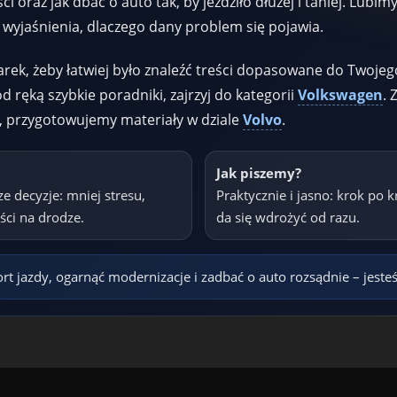
oraz jak dbać o auto tak, by jeździło dłużej i taniej. Lubimy
 wyjaśnienia, dlaczego dany problem się pojawia.
ek, żeby łatwiej było znaleźć treści dopasowane do Twojeg
 ręką szybkie poradniki, zajrzyj do kategorii
Volkswagen
. 
ę, przygotowujemy materiały w dziale
Volvo
.
Jak piszemy?
decyzje: mniej stresu,
Praktycznie i jasno: krok po 
ci na drodze.
da się wdrożyć od razu.
rt jazdy, ogarnąć modernizacje i zadbać o auto rozsądnie – jest