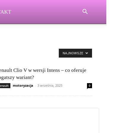
TAKT
NAJNOWSZE
enault Clio V w wersji Intens – co oferuje
ogatszy wariant?
motoryzacja
-
3 września, 2025
enault
0