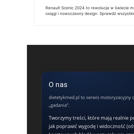
Renault Scenic 2024 to rewolucja w świecie mo
osiągi i nowoczesny design. Sprawdź wszystki
O nas
dietetykmed.pl to serwis motoryzacyjny 
„gadania”.
Tworzymy treści, które mają realnie 
jak poprawić wygodę i widoczność (oś