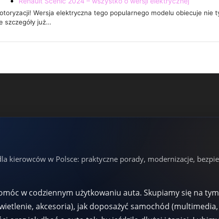
Renault Scenic 2024 – wszystko o wersji elektrycznej
toryzacji! Wersja elektryczna tego popularnego modelu obiecuje nie t
e szczegóły już…
dla kierowców w Polsce: praktyczne porady, modernizacje, bezpie
pomóc w codziennym użytkowaniu auta. Skupiamy się na tym, 
wietlenie, akcesoria), jak doposażyć samochód (multimedia, 