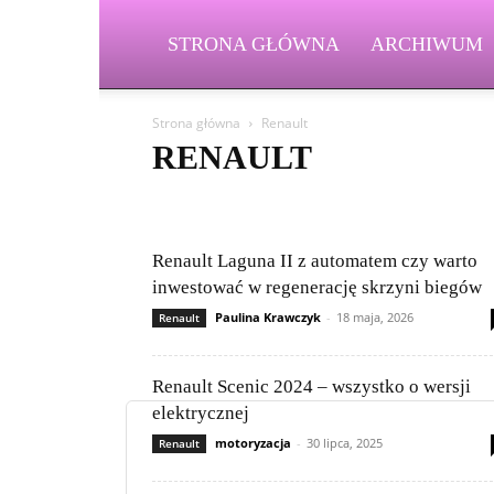
STRONA GŁÓWNA
ARCHIWUM
Strona główna
Renault
RENAULT
Aston Martin
Bentley
BMW
BYD
Cadillac
Fiat
Ford
Geely
Honda
Hyundai
Jeep
Mitsubishi
Nissan
Peugeot
Porsche
Renault
Renault Laguna II z automatem czy warto
Volkswagen (VW)
Volvo
inwestować w regenerację skrzyni biegów
Paulina Krawczyk
-
18 maja, 2026
Renault
Renault Scenic 2024 – wszystko o wersji
elektrycznej
motoryzacja
-
30 lipca, 2025
Renault