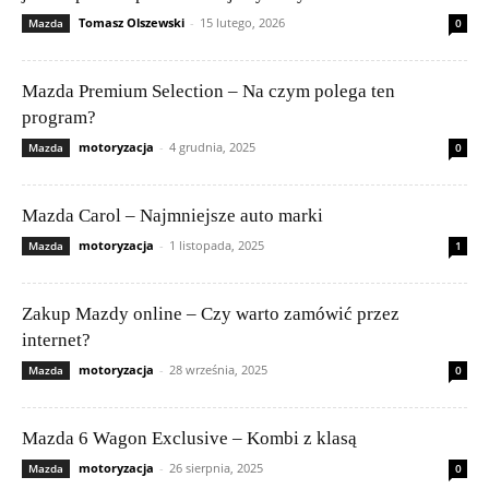
Tomasz Olszewski
-
15 lutego, 2026
Mazda
0
Mazda Premium Selection – Na czym polega ten
program?
motoryzacja
-
4 grudnia, 2025
Mazda
0
Mazda Carol – Najmniejsze auto marki
motoryzacja
-
1 listopada, 2025
Mazda
1
Zakup Mazdy online – Czy warto zamówić przez
internet?
motoryzacja
-
28 września, 2025
Mazda
0
Mazda 6 Wagon Exclusive – Kombi z klasą
motoryzacja
-
26 sierpnia, 2025
Mazda
0