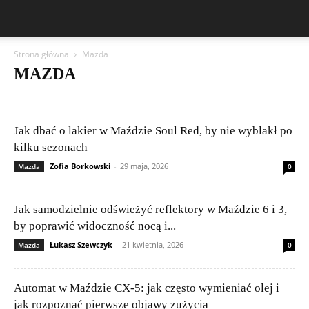
Strona główna
Mazda
MAZDA
Aston Martin
Bentley
BMW
BYD
Cadillac
Changan
Chevrolet
Citroën
Dacia
Felietony czytelników
Ferrari
Fiat
Ford
Geely
Honda
Hyundai
Jeep
Kia
Lamborghini
Jak dbać o lakier w Maździe Soul Red, by nie wyblakł po
Lexus
Maserati
Mazda
Mercedes-Benz
Mitsubishi
Nissan
kilku sezonach
Peugeot
Porsche
Renault
Rolls-Royce
Skoda
Subaru
Zofia Borkowski
-
29 maja, 2026
Mazda
0
Suzuki
Tesla
Toyota
Volkswagen (VW)
Volvo
Jak samodzielnie odświeżyć reflektory w Maździe 6 i 3,
by poprawić widoczność nocą i...
Łukasz Szewczyk
-
21 kwietnia, 2026
Mazda
0
Automat w Maździe CX-5: jak często wymieniać olej i
jak rozpoznać pierwsze objawy zużycia