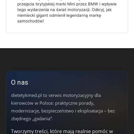
przejęcia brytyjskiej marki Mini przez BMW i wpływie
tego wydarzenia na świat motoryzacji. Odkryj, jak
niemiecki gigant odmienił legendarną markę
samochodów!
O nas
dietetykmed.pl to serwis motoryzacyjny dla
kierowców w Polsce: praktyczne porady,
modernizacje, bezpieczeństwo i eksploatacja – bez
zbędnego „gadania”.
Tworzymy treści, które mają realnie pomóc w