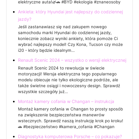
elektryczne auta!🌿🚗 #BYD #ekologia #znaneosoby
Ankieta: który Hyundai jest najlepszy do codziennej
jazdy?
Jeśli zastanawiasz się nad zakupem nowego
samochodu marki Hyundai do codziennej jazdy,
koniecznie zobacz wyniki ankiety, która pomoże Ci
wybrać najlepszy model! Czy Kona, Tucson czy może
i20 - który będzie idealnym…
Renault Scenic 2024 – wszystko o wersji elektrycznej
Renault Scenic 2024 to rewolucja w świecie
motoryzacji! Wersja elektryczna tego popularnego
modelu obiecuje nie tylko ekologiczne podróże, ale
także świetne osiągi i nowoczesny design. Sprawdź
wszystkie szczegóły już…
Montaż kamery cofania w Changan – instrukcja
Montaż kamery cofania w Changan to prosty sposób
na zwiększenie bezpieczeństwa manewrów
wstecznych. Sprawdź naszą instrukcję krok po kroku!
🚗 #bezpieczeństwo #kamera_cofania #Changan
Diagnostyka komputerowa Porsche – co pokazuje?