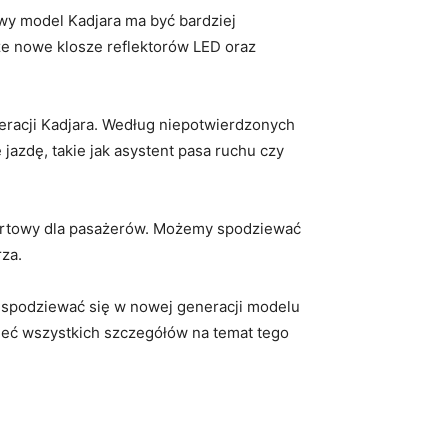
wy model​ Kadjara‍ ma być bardziej
kże nowe klosze reflektorów LED‍ oraz
neracji Kadjara. Według niepotwierdzonych‌
dę, takie ‍jak⁤ asystent pasa ruchu czy
mfortowy dla pasażerów. Możemy spodziewać
rza.
spodziewać⁣ się⁣ w‌ nowej generacji modelu⁣
zieć wszystkich szczegółów na⁣ temat tego