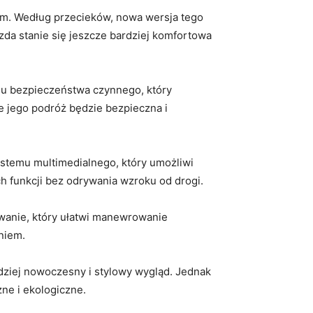
ym. ⁢Według przecieków, nowa wersja tego
azda stanie się ⁤jeszcze bardziej komfortowa
emu bezpieczeństwa czynnego,‌ który
jego⁣ podróż ‌będzie ‌bezpieczna i​
stemu multimedialnego, który umożliwi
h ​funkcji bez odrywania wzroku od drogi.
anie, który ​ułatwi manewrowanie
niem.
ziej‌ nowoczesny i stylowy⁣ wygląd.⁣ Jednak
zne i ekologiczne.