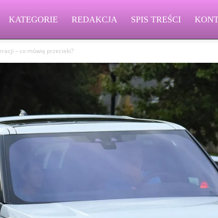
KATEGORIE
REDAKCJA
SPIS TREŚCI
KON
eracji – co mówią przecieki?