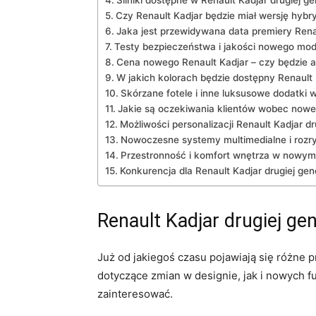
Silniki dostępne w Renault Kadjar drugiej⁤ ge
Czy ‍Renault Kadjar będzie miał⁢ wersję hyb
Jaka ‌jest⁤ przewidywana data premiery ⁣Renau
Testy​ bezpieczeństwa i jakości​ nowego mod
Cena nowego⁤ Renault ⁣Kadjar⁣ – czy będzie 
W‍ jakich ⁣kolorach będzie dostępny Renault 
Skórzane fotele ‌i ‌inne luksusowe dodatki w 
Jakie są‍ oczekiwania klientów wobec noweg
Możliwości‍ personalizacji Renault Kadjar⁣ dr
Nowoczesne systemy multimedialne i‌ rozr
Przestronność i komfort wnętrza w nowym 
Konkurencja dla Renault Kadjar drugiej gen
Renault⁤ Kadjar drugiej ge
Już ⁢od jakiegoś czasu pojawiają się różne p
⁤dotyczące ⁢zmian w designie, jak i ⁣nowych 
zainteresować.