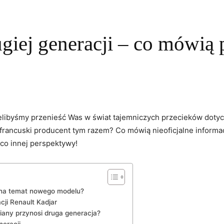
giej generacji – co mówią 
cielibyśmy przenieść Was ​w ‍świat tajemniczych przecieków ⁢doty
francuski producent ‍tym razem?‌ Co​ mówią nieoficjalne infor
eco ⁤innej perspektywy!
my‌ na temat nowego modelu?
cji Renault Kadjar
zmiany⁤ przynosi druga generacja?