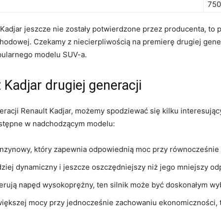
750
Kadjar jeszcze nie zostały potwierdzone przez producenta,⁤ to⁣ p
odowej. Czekamy z niecierpliwością na ​premierę drugiej generac
opularnego modelu⁣ SUV-a.
Kadjar drugiej⁤ generacji
cji Renault Kadjar, możemy ‌spodziewać się kilku interesujących
dostępne w nadchodzącym​ modelu:
benzynowy, który zapewnia odpowiednią moc przy równocześnie n
dziej dynamiczny i‌ jeszcze oszczędniejszy⁢ niż jego‍ mniejszy o
ferują napęd wysokoprężny, ⁢ten‍ silnik może ​być doskonałym w
większej mocy przy jednocześnie​ zachowaniu‌ ekonomiczności,‍ te