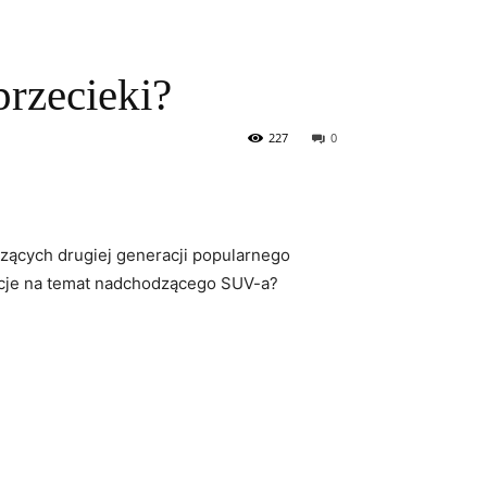
przecieki?
227
0
czących ⁢drugiej generacji popularnego​
macje na temat nadchodzącego‍ SUV-a?