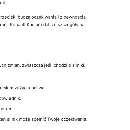
ml
rzecieki budzą oczekiwania ‍i z pewnością ​
ji ⁣Renault Kadjar i ‍dalsze szczegóły na
 zmian, ‍zwłaszcza jeśli chodzi o silniki.
iskim zużyciu‍ paliwa.
dpowiednik.
yborem.
n silnik ​może spełnić ⁤Twoje ‌oczekiwania.