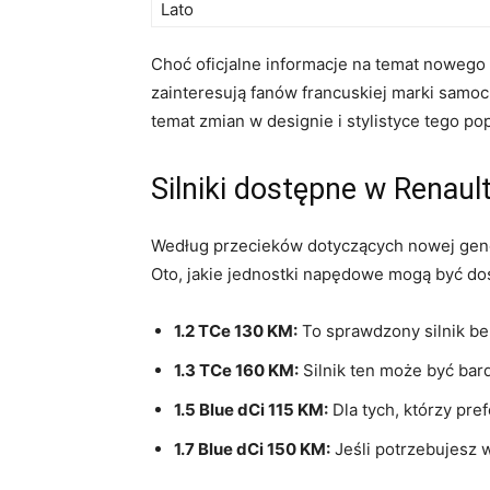
Lato
Choć ⁣oficjalne informacje na temat nowego 
zainteresują fanów francuskiej marki samoch
temat ‌zmian w designie ‍i stylistyce tego p
Silniki dostępne w Renault 
Według ‍przecieków dotyczących nowej genera
Oto, ⁢jakie ​jednostki napędowe⁣ mogą być 
1.2 TCe 130 ⁢KM:
To sprawdzony​ silnik ⁢
1.3⁤ TCe 160 KM:
Silnik ​ten może być bar
1.5 Blue dCi 115 ‍KM:
Dla tych, którzy pre
1.7 Blue dCi 150 KM:
Jeśli​ potrzebujesz 