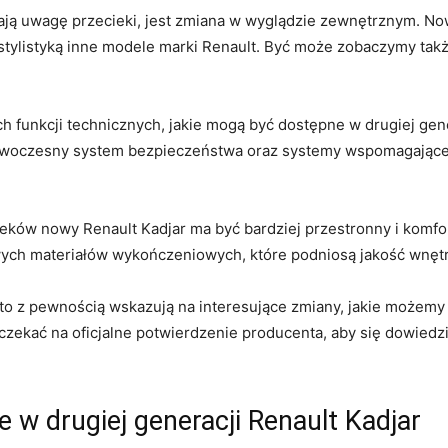
ą uwagę⁤ przecieki, jest zmiana ⁢w wyglądzie‌ zewnętrznym.⁤ No
stylistyką⁢ inne modele marki Renault. Być‌ może ‌zobaczymy⁤ ta
ch funkcji technicznych, jakie mogą być ‍dostępne w⁤ drugiej ge
woczesny system bezpieczeństwa ‍oraz systemy wspomagające jaz
ieków nowy Renault ⁣Kadjar ma być‌ bardziej ‍przestronny i ko
nowych materiałów wykończeniowych, które ​podniosą jakość wnęt
to z ⁣pewnością wskazują⁢ na interesujące zmiany, jakie​ możemy 
poczekać⁤ na oficjalne potwierdzenie producenta, aby się dowied
e w drugiej generacji Renault Kadjar