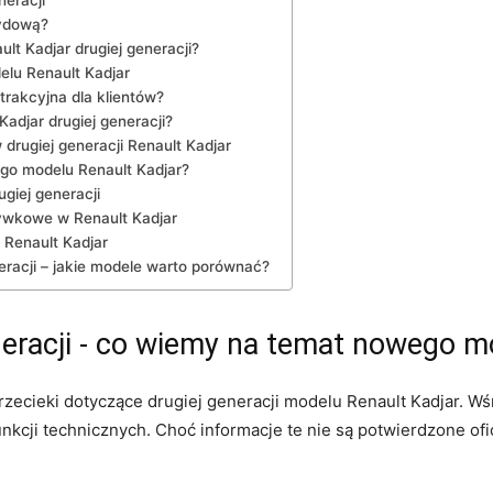
neracji
rydową?
lt Kadjar drugiej ​generacji?
elu ⁤Renault Kadjar
atrakcyjna dla klientów?
Kadjar drugiej generacji?
⁤drugiej ​generacji ​Renault Kadjar
o⁤ modelu ​Renault Kadjar?
ugiej generacji
ywkowe⁣ w Renault Kadjar
Renault ‍Kadjar
eracji – jakie modele warto porównać?
neracji ⁢- co ⁣wiemy‌ na temat nowego 
rzecieki dotyczące ‍drugiej generacji modelu Renault‌ Kadjar. W
funkcji technicznych. Choć informacje te nie są potwierdzone⁤ ofi