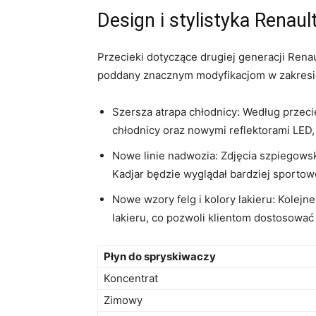
Design ‍i ⁤stylistyka Renau
Przecieki dotyczące ⁣drugiej generacji‍ Ren
‍poddany znacznym​ modyfikacjom w zakresie 
Szersza atrapa chłodnicy: Według przecie
chłodnicy oraz⁣ nowymi reflektorami LED
Nowe⁢ linie nadwozia: Zdjęcia szpiegowsk
Kadjar będzie wyglądał ⁣bardziej sporto
Nowe wzory felg ⁤i kolory lakieru: Kolej
lakieru,⁢ co pozwoli⁣ klientom dostosowa
Płyn ​do spryskiwaczy
Koncentrat
Zimowy