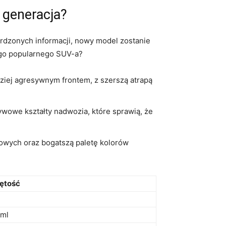
a generacja?
erdzonych‍ informacji, nowy model⁣ zostanie
tego popularnego SUV-a?
ziej ‌agresywnym frontem, ⁣z szerszą atrapą
ływowe kształty nadwozia, które sprawią, że
iowych oraz‌ bogatszą paletę kolorów
ętość
ml