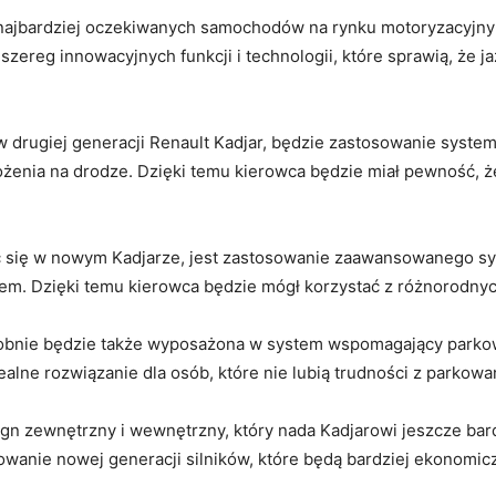
z najbardziej ⁢oczekiwanych ⁢samochodów na rynku motoryzacyjn
reg innowacyjnych funkcji i⁤ technologii, ‌które sprawią, że ⁣j
w drugiej generacji Renault⁢ Kadjar, ⁤będzie zastosowanie syst
enia na drodze. Dzięki temu kierowca będzie miał⁢ pewność,⁣ że ⁣
 się⁣ w nowym Kadjarze, jest zastosowanie zaawansowanego sy
.​ Dzięki⁣ temu kierowca ⁣będzie mógł korzystać‍ z różnorodnyc
bnie będzie także⁣ wyposażona w system ⁣wspomagający ‌parkow
lne rozwiązanie ⁢dla ⁤osób, które nie lubią trudności z parkowa
gn zewnętrzny i wewnętrzny, który​ nada Kadjarowi jeszcze ‌bard
wanie nowej generacji‍ silników, ‍które będą bardziej ekonomic