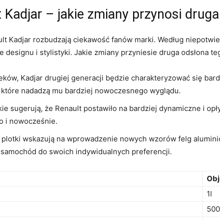
lt Kadjar – jakie zmiany⁤ przynosi drug
ault Kadjar rozbudzają ⁣ciekawość ⁤fanów marki. Według niepotwi
designu i stylistyki. Jakie‌ zmiany przyniesie druga ​odsłona ⁣
ków, Kadjar​ drugiej generacji⁢ będzie⁣ charakteryzować się bard
, które nadadzą ‍mu bardziej nowoczesnego ⁢wyglądu.
ie sugerują, że Renault postawiło na bardziej dynamiczne i ‍op
wo i nowocześnie.
ne plotki wskazują‍ na wprowadzenie⁤ nowych wzorów⁢ felg alumin
ć samochód do‌ swoich indywidualnych preferencji.
Obj
1l
500