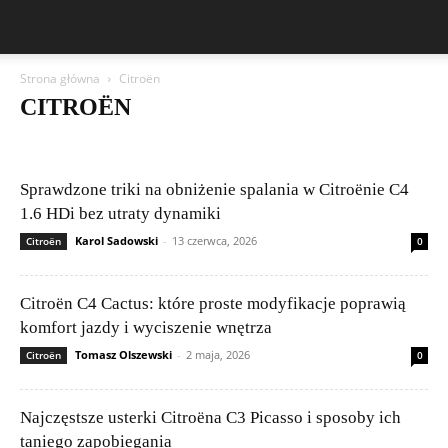
Strona główna
Citroën
CITROËN
Aston Martin
Bentley
BMW
BYD
Cadillac
Changan
Chevrolet
Citroën
Dacia
Felietony czytelników
Ferrari
Fiat
Ford
Geely
Honda
Hyundai
Jeep
Kia
Lamborghini
Sprawdzone triki na obniżenie spalania w Citroënie C4
Lexus
Maserati
Mazda
Mercedes-Benz
Mitsubishi
Nissan
1.6 HDi bez utraty dynamiki
Peugeot
Porsche
Renault
Rolls-Royce
Skoda
Subaru
Karol Sadowski
-
13 czerwca, 2026
Citroën
0
Suzuki
Tesla
Toyota
Volkswagen (VW)
Volvo
Citroën C4 Cactus: które proste modyfikacje poprawią
komfort jazdy i wyciszenie wnętrza
Tomasz Olszewski
-
2 maja, 2026
Citroën
0
Najczęstsze usterki Citroëna C3 Picasso i sposoby ich
taniego zapobiegania