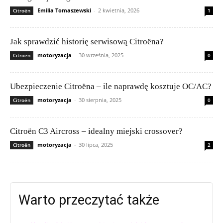
Emilia Tomaszewski
-
2 kwietnia, 2026
Citroën
1
Jak sprawdzić historię serwisową Citroëna?
motoryzacja
-
30 września, 2025
Citroën
0
Ubezpieczenie Citroëna – ile naprawdę kosztuje OC/AC?
motoryzacja
-
30 sierpnia, 2025
Citroën
0
Citroën C3 Aircross – idealny miejski crossover?
motoryzacja
-
30 lipca, 2025
Citroën
2
Warto przeczytać także