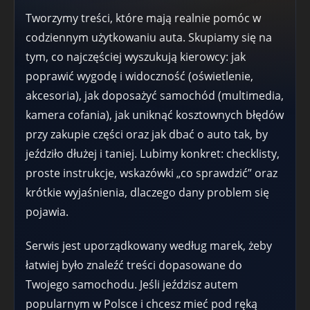
Tworzymy treści, które mają realnie pomóc w
codziennym użytkowaniu auta. Skupiamy się na
tym, co najczęściej wyszukują kierowcy: jak
poprawić wygodę i widoczność (oświetlenie,
akcesoria), jak doposażyć samochód (multimedia,
kamera cofania), jak uniknąć kosztownych błędów
przy zakupie części oraz jak dbać o auto tak, by
jeździło dłużej i taniej. Lubimy konkret: checklisty,
proste instrukcje, wskazówki „co sprawdzić” oraz
krótkie wyjaśnienia, dlaczego dany problem się
pojawia.
Serwis jest uporządkowany według marek, żeby
łatwiej było znaleźć treści dopasowane do
Twojego samochodu. Jeśli jeździsz autem
popularnym w Polsce i chcesz mieć pod ręką