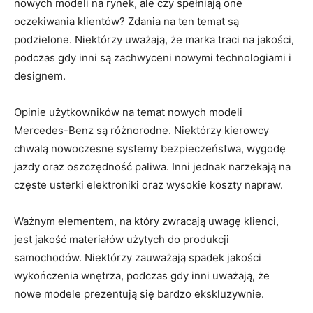
nowych modeli na rynek, ale czy ⁣spełniają⁤ one
oczekiwania klientów? Zdania na ten temat są
podzielone.⁤ Niektórzy ⁢uważają, że marka ‍traci na ⁣jakości,⁣
podczas gdy inni są zachwyceni nowymi technologiami⁤ i
designem.
Opinie użytkowników na temat nowych modeli
Mercedes-Benz ‍są różnorodne. Niektórzy kierowcy
‌chwalą ‌nowoczesne ‍systemy⁣ bezpieczeństwa,‍ wygodę
jazdy oraz oszczędność paliwa.⁢ Inni jednak ⁣narzekają​ na
częste usterki‍ elektroniki oraz wysokie​ koszty napraw.
Ważnym elementem, na⁢ który zwracają ⁣uwagę⁣ klienci,
jest jakość materiałów użytych do produkcji
samochodów. Niektórzy ⁤zauważają spadek jakości
wykończenia ⁤wnętrza, podczas gdy inni uważają, ⁢że
nowe modele⁢ prezentują⁢ się bardzo⁢ ekskluzywnie.