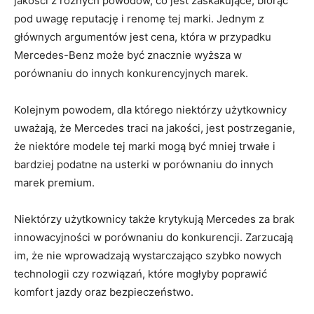
jakości z różnych powodów, ‍co jest‍ zaskakujące, biorąc
pod uwagę⁤ reputację i renomę⁢ tej‌ marki.⁣ Jednym z
głównych argumentów ‌jest⁣ cena, która w przypadku⁤
Mercedes-Benz może być ⁢znacznie ⁤wyższa w
porównaniu ‌do ​innych konkurencyjnych marek.
Kolejnym powodem,‍ dla którego niektórzy⁣ użytkownicy
‍uważają, że Mercedes traci na ​jakości, jest postrzeganie,
⁢że niektóre modele tej⁢ marki mogą być mniej trwałe i
bardziej podatne na usterki w porównaniu⁣ do innych
marek premium.
Niektórzy użytkownicy także krytykują Mercedes za brak‍
innowacyjności w porównaniu do konkurencji. Zarzucają⁣
im, że nie wprowadzają wystarczająco​ szybko nowych
technologii czy‍ rozwiązań, które mogłyby‌ poprawić
komfort jazdy‌ oraz bezpieczeństwo.