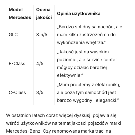
Model
Ocena
Opinia⁢ użytkownika
Mercedes
jakości
„Bardzo⁢ solidny samochód, ale
GLC
3.5/5
mam⁣ kilka​ zastrzeżeń‌ co do
wykończenia wnętrza.”
„Jakość⁤ jest na wysokim
poziomie, ‍ale service center
E-Class
4/5
mógłby działać⁤ bardziej
efektywnie.”
„Mam problemy ​z‌ elektroniką,
C-Class
3/5
ale poza tym⁢ samochód jest
bardzo wygodny i‌ elegancki.”
W ostatnich latach⁢ coraz więcej⁣ dyskusji pojawia się
wśród użytkowników na​ temat ‍jakości pojazdów marki
Mercedes-Benz. Czy‌ renomowana⁤ marka traci‍ na