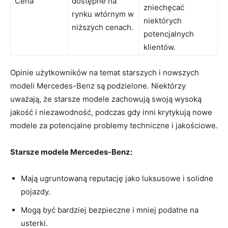
Cena
dostępne ​na
zniechęcać
⁤rynku wtórnym w
‍niektórych
niższych cenach.
potencjalnych‍
klientów.
Opinie użytkowników na temat ​starszych i nowszych⁤
modeli Mercedes-Benz są podzielone.⁣ Niektórzy
uważają, że starsze‌ modele‌ zachowują swoją wysoką
jakość i​ niezawodność,​ podczas gdy inni krytykują nowe
modele za potencjalne ⁤problemy techniczne ​i jakościowe.
Starsze modele Mercedes-Benz:
Mają ⁤ugruntowaną reputację jako luksusowe ​i solidne
⁣pojazdy.
Mogą⁣ być bardziej bezpieczne i‌ mniej podatne⁤ na
⁢usterki.