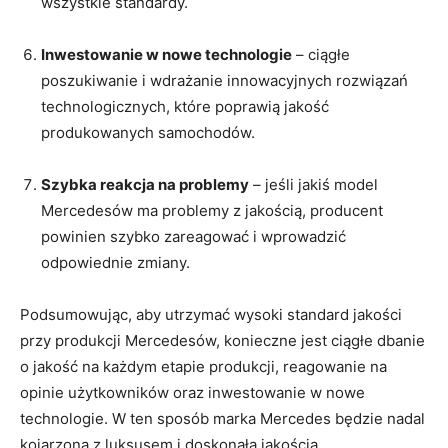
wszystkie standardy.
Inwestowanie w nowe technologie
– ciągłe
⁣poszukiwanie i⁢ wdrażanie ‌innowacyjnych rozwiązań
technologicznych, ​które⁤ poprawią jakość
produkowanych ⁢samochodów.
Szybka reakcja na problemy
– ⁣jeśli jakiś‌ model‍
Mercedesów ma problemy z ⁢jakością, producent
powinien szybko zareagować ​i wprowadzić⁢
odpowiednie⁣ zmiany.
Podsumowując, aby utrzymać wysoki standard jakości
przy produkcji Mercedesów, konieczne jest⁢ ciągłe dbanie
o‌ jakość na każdym etapie⁢ produkcji,⁣ reagowanie na
‍opinie użytkowników ​oraz inwestowanie​ w ⁤nowe
technologie. W ten ​sposób marka ‌Mercedes ​będzie nadal
kojarzona z luksusem i⁢ doskonałą​ jakością.