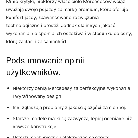
Mimo⁢ krytyki,⁣ niektórzy ⁤właściciele​ Mercedesów wciąż
⁢uważają swoje pojazdy za markę premium, która oferuje
komfort jazdy, zaawansowane rozwiązania
technologiczne ‌i⁣ prestiż. Jednak ⁤dla⁢ innych jakość⁤
wykonania⁢ nie⁤ spełnia ich ⁤oczekiwań w stosunku⁢ do ceny,
którą zapłacili‍ za samochód.
Podsumowanie opinii
⁤użytkowników:
Niektórzy cenią ⁢Mercedesy za perfekcyjne wykonanie
i wyrafinowany‌ design.
Inni ​zgłaszają problemy ​z jakością części⁤ zamiennej.
Starsze modele marki ⁤są⁢ zazwyczaj‍ lepiej oceniane niż
nowsze⁣ konstrukcje.
Usterki​ mechaniczne i ‌elektryczne są‍ często