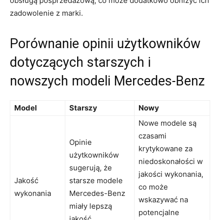
obsługą posprzedażową,⁢ co może dodatkowo ⁣obniżyć ich
zadowolenie ‍z marki.
Porównanie opinii użytkowników
⁤dotyczących starszych i
nowszych‌ modeli⁢ Mercedes-Benz
Model
Starszy
Nowy
Nowe modele są
czasami
Opinie
krytykowane za
użytkowników
⁢niedoskonałości w
sugerują, że
jakości ⁤wykonania,
Jakość
starsze modele
‍co⁣ może
‍wykonania
⁣Mercedes-Benz⁤
wskazywać na
miały lepszą
potencjalne
jakość