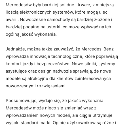
Mercedesów były⁢ bardziej solidne i trwałe, ⁣z mniejszą
ilością elektronicznych systemów, ⁣które mogą ​ulec
awarii. Nowoczesne⁣ samochody są bardziej złożone i
bardziej ⁣podatne ⁢na usterki, co ⁣może wpływać na ich
ogólną jakość wykonania.
Jednakże,‌ można ⁣także zauważyć, że Mercedes-Benz
wprowadza innowacje technologiczne,⁣ które poprawiają‍
komfort jazdy i bezpieczeństwo. Nowe ‍silniki, systemy
asystujące ⁢oraz ⁤design nadwozia sprawiają, ​że nowe
modele są atrakcyjne⁢ dla klientów⁢ zainteresowanych
nowoczesnymi rozwiązaniami.
Podsumowując, ⁣wydaje się, że jakość wykonania‍
Mercedesów ‍może nieco się ‍zmieniać wraz⁢ z
wprowadzaniem nowych modeli, ale ciągle⁢ utrzymuje
wysoki standard marki.⁣ Opinie użytkowników są różne ⁢i ​