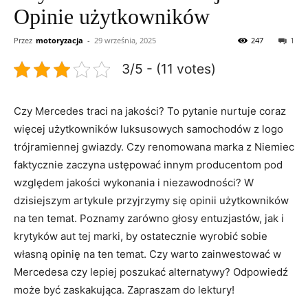
Opinie użytkowników
Przez
motoryzacja
-
29 września, 2025
247
1
3/5 - (11 votes)
Czy⁤ Mercedes traci na⁢ jakości? To pytanie nurtuje coraz
więcej ⁢użytkowników​ luksusowych‍ samochodów​ z‍ logo
trójramiennej gwiazdy. Czy renomowana marka z Niemiec​
faktycznie zaczyna ustępować innym ‌producentom ⁢pod
względem jakości wykonania⁣ i niezawodności? W
dzisiejszym artykule przyjrzymy⁤ się⁢ opinii użytkowników
na ten temat. Poznamy ⁢zarówno głosy entuzjastów, jak i
krytyków aut tej​ marki, ⁤by ostatecznie ⁤wyrobić sobie
własną ‌opinię na⁢ ten temat. Czy warto zainwestować w
Mercedesa czy⁤ lepiej poszukać alternatywy? Odpowiedź
może być zaskakująca. Zapraszam do lektury!