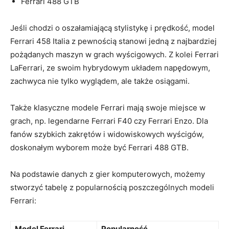
Ferrari ⁣488 GTB
Jeśli⁣ chodzi o⁢ oszałamiającą stylistykę i prędkość, ‌model‍
Ferrari 458 Italia​ z pewnością stanowi‍ jedną ⁣z najbardziej
⁤pożądanych ⁣maszyn‍ w grach wyścigowych.⁤ Z kolei Ferrari
LaFerrari, ⁤ze swoim hybrydowym układem napędowym,
zachwyca​ nie​ tylko wyglądem, ale także osiągami.
Także klasyczne modele ‌Ferrari mają ​swoje miejsce w
grach,⁢ np. legendarne Ferrari F40 czy Ferrari Enzo. Dla
fanów szybkich⁢ zakrętów‍ i widowiskowych wyścigów,
doskonałym ⁢wyborem może być Ferrari 488 GTB.
Na podstawie danych⁤ z gier komputerowych,​ możemy
stworzyć tabelę ⁤z popularnością poszczególnych modeli
Ferrari:
Model Ferrari
Popularność