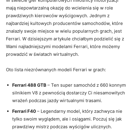
W ‍świecie‌ gier komputerowych miłośnicy motoryzacji
mają ⁢niepowtarzalną okazję do wcielenia się w role
prawdziwych kierowców wyścigowych. Jednym ‍z
najbardziej kultowych producentów samochodów, ‌które
znalazły swoje‍ miejsce w wielu popularnych grach, jest
Ferrari.⁢ W ‌dzisiejszym artykule chciałbym ⁤podzielić się z
Wami najładniejszymi modelami Ferrari, które możemy
prowadzić ​w światach wirtualnych.
Oto lista‌ niezrównanych modeli Ferrari w grach:
Ferrari 488 GTB
– Ten ​super ⁣samochód z 660 ​konnym
silnikiem V8 z ‌pewnością ‍dostarczy Ci niesamowitych
‌wrażeń podczas jazdy ⁢wirtualnymi trasami.
Ferrari F40
– Legendarny model, ‌który‌ zachwyca nie
tylko swoim ⁢wyglądem, ale i osiągami. Poczuj⁣ się jak
prawdziwy mistrz podczas wyścigów ulicznych.