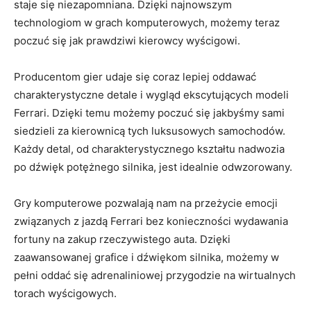
staje się niezapomniana.‌ Dzięki najnowszym
technologiom w​ grach​ komputerowych, możemy teraz
poczuć ‍się jak prawdziwi kierowcy ‌wyścigowi.
Producentom⁢ gier⁢ udaje się coraz lepiej ‌oddawać‌
charakterystyczne detale i wygląd ‌ekscytujących modeli⁤
Ferrari. Dzięki temu możemy poczuć się⁤ jakbyśmy sami⁣
siedzieli za kierownicą tych luksusowych samochodów.
Każdy detal, od charakterystycznego kształtu nadwozia
po ‍dźwięk ‌potężnego silnika, jest idealnie odwzorowany.
Gry komputerowe pozwalają nam na przeżycie emocji⁣
związanych z‌ jazdą⁢ Ferrari bez konieczności wydawania
fortuny na zakup rzeczywistego auta. ⁣Dzięki⁤
zaawansowanej⁢ grafice i​ dźwiękom silnika, możemy w
pełni oddać się adrenaliniowej przygodzie na⁣ wirtualnych
⁢torach wyścigowych.