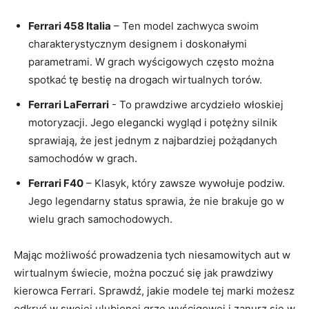
Ferrari 458 Italia
– Ten model zachwyca swoim
charakterystycznym​ designem i doskonałymi
parametrami. W ⁢grach wyścigowych często można
spotkać tę⁢ bestię na drogach​ wirtualnych‌ torów.
Ferrari LaFerrari
​- To prawdziwe⁤ arcydzieło włoskiej‍
motoryzacji. Jego elegancki wygląd i potężny silnik
sprawiają, że jest jednym z‍ najbardziej pożądanych
‍samochodów w grach.
Ferrari F40
– Klasyk, który‍ zawsze wywołuje podziw.‍
Jego‌ legendarny ‌status⁣ sprawia, ⁢że nie brakuje go w
‍wielu grach samochodowych.
Mając możliwość prowadzenia tych⁤ niesamowitych ⁤aut⁣ w
wirtualnym świecie, można ⁣poczuć się⁢ jak⁢ prawdziwy
⁢kierowca Ferrari.⁤ Sprawdź, ‌jakie modele ‌tej marki możesz
odkryć w swojej⁣ ulubionej grze wyścigowej i zanurz się ⁢w