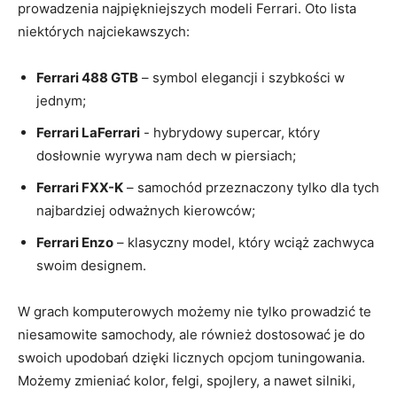
prowadzenia najpiękniejszych modeli ⁣Ferrari.⁤ Oto lista
niektórych najciekawszych:
Ferrari ⁣488 GTB
– symbol elegancji ​i szybkości⁤ w
‌jednym;
Ferrari LaFerrari
-‌ hybrydowy supercar, który
dosłownie wyrywa nam dech ‌w piersiach;
Ferrari FXX-K
– samochód przeznaczony tylko dla tych
najbardziej odważnych kierowców;
Ferrari Enzo
– ⁢klasyczny model, który wciąż zachwyca
swoim designem.
W grach komputerowych możemy nie tylko ‍prowadzić‍ te
niesamowite samochody, ‌ale również‌ dostosować ⁤je do
swoich upodobań dzięki‍ licznych opcjom tuningowania.
Możemy ‍zmieniać​ kolor, felgi, spojlery,⁣ a⁤ nawet⁢ silniki, ​