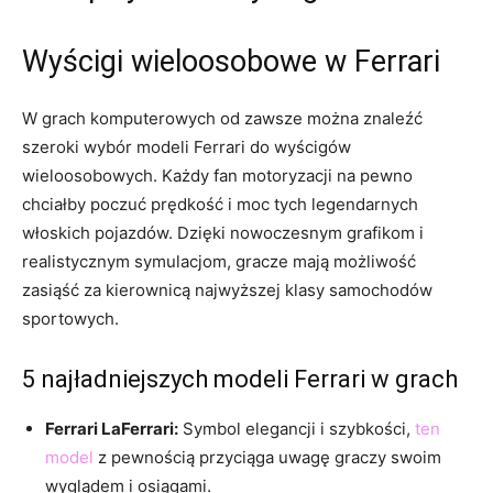
Wyścigi wieloosobowe w ​Ferrari
W grach komputerowych od⁣ zawsze można znaleźć
szeroki wybór modeli Ferrari⁢ do‍ wyścigów
wieloosobowych. Każdy fan motoryzacji na ‍pewno
chciałby poczuć⁤ prędkość i moc tych legendarnych
włoskich⁢ pojazdów. Dzięki nowoczesnym ⁢grafikom⁣ i
realistycznym symulacjom, ​gracze mają możliwość
zasiąść za kierownicą najwyższej klasy samochodów​
sportowych.
5 najładniejszych⁢ modeli Ferrari w grach
Ferrari LaFerrari:
Symbol elegancji i szybkości,
ten
model
‍ z ​pewnością przyciąga‌ uwagę graczy swoim
‍wyglądem i osiągami.