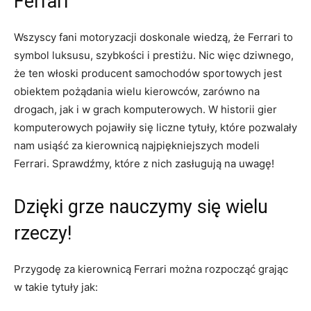
Ferrari
Wszyscy fani motoryzacji ⁢doskonale ​wiedzą, że Ferrari to⁢
symbol‌ luksusu,⁢ szybkości i prestiżu. Nic ⁤więc dziwnego,
że ten​ włoski producent samochodów sportowych jest⁣
obiektem pożądania wielu kierowców, zarówno ‍na
drogach, jak i w grach komputerowych. W historii ⁣gier
komputerowych ‌pojawiły ‌się liczne tytuły, które‍ pozwalały
nam‌ usiąść⁢ za kierownicą najpiękniejszych ⁣modeli
Ferrari. Sprawdźmy, które z nich⁤ zasługują na‍ uwagę!
Dzięki grze nauczymy się wielu
rzeczy!
Przygodę za‌ kierownicą Ferrari ​można ​rozpocząć grając
w takie ⁣tytuły jak: