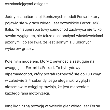
oszałamiającymi osiągami.
Jednym z⁣ najbardziej ‌ikonicznych⁢ modeli Ferrari, który
pojawia‍ się w⁢ grach wideo, jest oczywiście Ferrari ⁣458
Italia. Ten supersportowy samochód zachwyca‍ nie tylko
‍swoim wyglądem, ale także‍ doskonałymi właściwościami
⁢jezdnymi, co sprawia, że jest‍ jednym ‍z ⁤ulubionych
wyborów‍ graczy.
Kolejnym modelem, który z pewnością zasługuje na
uwagę, jest‌ Ferrari ​LaFerrari. To‍ hybrydowy
hipersamochód, który⁤ potrafi ​rozpędzić się do 100 ‍km/h
⁢w zaledwie ⁢2,4 sekundy. Jego⁣ elegancki wygląd i
niesamowite‌ osiągi sprawiają, że jest marzeniem
każdego ⁣fana ⁢motoryzacji.
Inną ​ikoniczną pozycją w świecie gier ​wideo‌ jest Ferrari