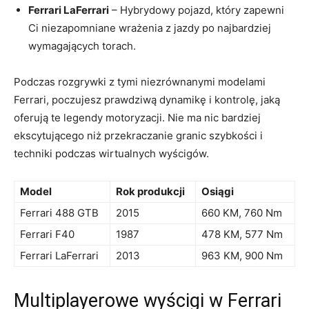
Ferrari LaFerrari
– ‌Hybrydowy pojazd, który zapewni
Ci niezapomniane wrażenia z jazdy po najbardziej
‍wymagających ⁤torach.
Podczas ‍rozgrywki ‌z tymi niezrównanymi modelami
Ferrari, ⁤poczujesz prawdziwą dynamikę i kontrolę, jaką
⁢oferują te legendy motoryzacji.⁤ Nie ma nic ⁣bardziej‍
ekscytującego niż ‍przekraczanie granic szybkości‍ i
techniki⁣ podczas wirtualnych wyścigów.
Model
Rok ‍produkcji
Osiągi
Ferrari 488 GTB
2015
660 KM,⁤ 760 Nm
Ferrari F40
1987
478 KM, 577 Nm
Ferrari⁢ LaFerrari
2013
963 KM, ‍900 Nm
Multiplayerowe ‌wyścigi w Ferrari