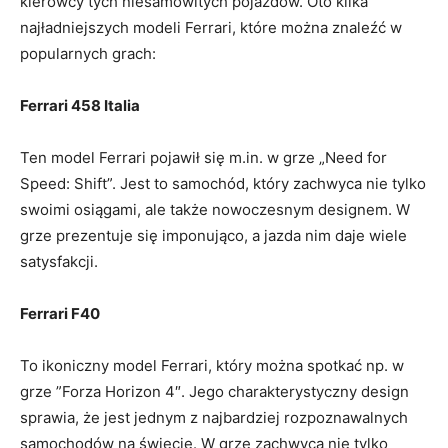
kierowcy‌ tych niesamowitych pojazdów. Oto kilka
najładniejszych modeli Ferrari, które można znaleźć w
⁢popularnych grach:
Ferrari 458 Italia
Ten ​model Ferrari ‍pojawił się m.in. ​w grze „Need for
Speed: Shift”. Jest to ⁣samochód, który zachwyca nie tylko​
swoimi osiągami, ale także nowoczesnym designem. W
grze ⁣prezentuje się imponująco, a jazda nim daje wiele
‌satysfakcji.
Ferrari F40
To ikoniczny model Ferrari, który można ‍spotkać np. w
grze ⁢”Forza Horizon 4″. Jego charakterystyczny design
sprawia, że jest jednym z najbardziej rozpoznawalnych⁤
samochodów ⁤na świecie. W grze zachwyca nie tylko