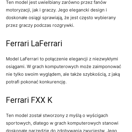
Ten model jest uwielbiany zarówno przez fanów
motoryzacji, ⁢jak i graczy. Jego‍ elegancki design i
doskonałe osiągi sprawiają, że ⁢jest często wybierany
przez ⁢graczy ‍podczas rozgrywki.
Ferrari LaFerrari
Model LaFerrari to połączenie‍ elegancji ​z niezwykłymi
osiągami. W ‍grach komputerowych może zaimponować
nie‌ tylko⁣ swoim wyglądem, ⁤ale także szybkością, z jaką‍
potrafi‍ pokonać konkurencję.
Ferrari⁢ FXX K
Ten model‍ został ⁤stworzony z​ myślą o ⁢wyścigach
sportowych, ⁣dlatego ⁤w grach komputerowych stanowi
doskonałe ⁢narzędzie do zdobywania zwycięstw. Jego⁣