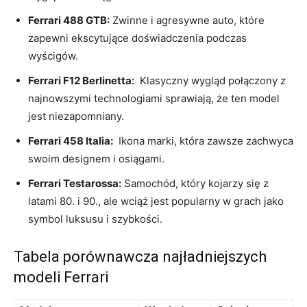
Ferrari 488 GTB:
Zwinne i⁢ agresywne auto, ​które
zapewni ekscytujące ‍doświadczenia podczas
wyścigów.
Ferrari F12 ⁣Berlinetta:
⁢ Klasyczny wygląd​ połączony‍ z
najnowszymi⁤ technologiami sprawiają, że ten ⁤model⁢
jest⁣ niezapomniany.
Ferrari 458⁣ Italia:
‌ Ikona ​marki, ‌która zawsze⁣ zachwyca
swoim designem‌ i osiągami.
Ferrari Testarossa:
Samochód, który ‍kojarzy⁢ się z
‍latami 80. i 90.,‌ ale⁣ wciąż ​jest popularny w ⁣grach jako⁤
symbol⁣ luksusu i szybkości.
Tabela⁢ porównawcza najładniejszych
modeli Ferrari