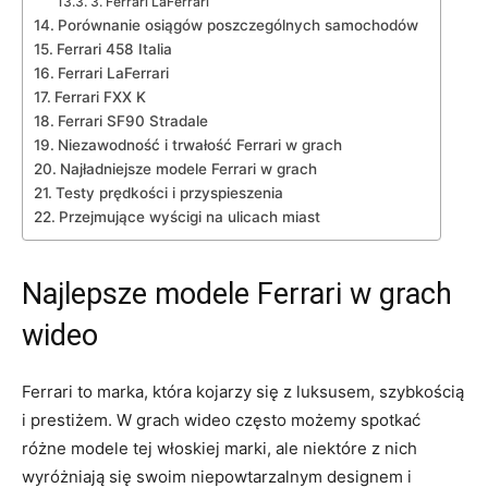
3. Ferrari LaFerrari
Porównanie osiągów ⁢poszczególnych samochodów
Ferrari 458⁣ Italia
Ferrari LaFerrari
Ferrari⁢ FXX K
Ferrari SF90 ⁣Stradale
Niezawodność ⁢i‌ trwałość Ferrari w grach
Najładniejsze modele Ferrari w‌ grach
Testy prędkości⁣ i przyspieszenia
Przejmujące wyścigi⁣ na ulicach miast
Najlepsze ‍modele Ferrari ⁤w grach
wideo
Ferrari to marka, która kojarzy się z luksusem, szybkością
i ‌prestiżem. W grach wideo często możemy spotkać
różne⁤ modele tej włoskiej marki, ale niektóre z nich
wyróżniają się swoim niepowtarzalnym designem i