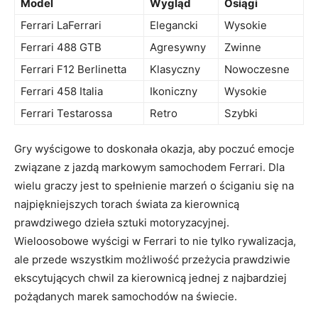
Model
Wygląd
Osiągi
Ferrari ⁤LaFerrari
Elegancki
Wysokie
Ferrari⁣ 488 ​GTB
Agresywny
Zwinne
Ferrari F12⁢ Berlinetta
Klasyczny
Nowoczesne
Ferrari 458 Italia
Ikoniczny
Wysokie
Ferrari Testarossa
Retro
Szybki
Gry wyścigowe⁢ to doskonała okazja, aby poczuć emocje
związane z jazdą markowym samochodem Ferrari. Dla
‍wielu graczy jest⁣ to spełnienie marzeń o ściganiu się na
najpiękniejszych ⁢torach świata⁤ za kierownicą
prawdziwego dzieła sztuki motoryzacyjnej.⁣
Wieloosobowe wyścigi w Ferrari ⁢to nie tylko‌ rywalizacja,
ale ⁣przede wszystkim możliwość przeżycia‍ prawdziwie
ekscytujących chwil za kierownicą jednej z najbardziej
pożądanych ⁤marek‌ samochodów ‍na świecie.